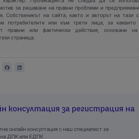
 характер. Публикацията не следва да се използв
мотив за решаване на правни проблеми и предприеман
я. Собственикът на сайта, както и авторът на тази с
ъм потребителите или към трети лица, за каквито
т правни или фактически действия, основани на
тази страница.
н консултация за регистрация на
тна онлайн консултация с наш специалист за
 на ДПК или ЕДПК