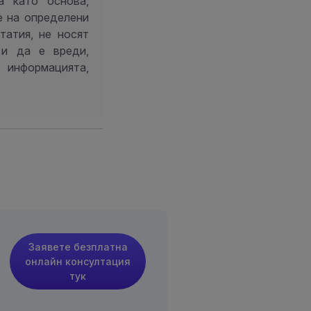
а като основа,
е на определени
татия, не носят
 и да е вреди,
 информацията,
Заявете безплатна
онлайн консултация
тук