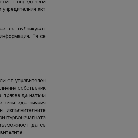
 които определени
и учредителния акт
не се публикуват
информация. Тя се
ли от управителен
оличния собственик
а, трябва да излъчи
е (или едноличния
и изпълнителните
ри първоначалната
възможност да се
авителите.