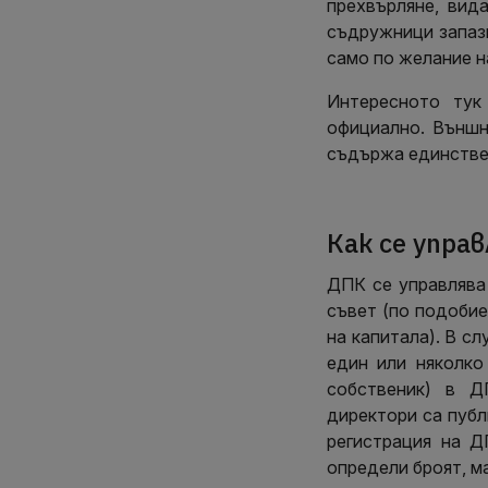
прехвърляне, вид
съдружници запазв
само по желание н
Интересното тук
официално. Външн
съдържа единстве
Как се упра
ДПК се управлява
съвет (по подобие
на капитала). В сл
един или няколко
собственик) в Д
директори са публ
регистрация на 
определи броят, м