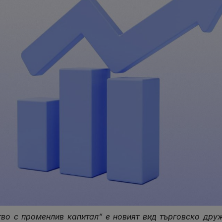
во с променлив капитал“ е новият вид търговско друж