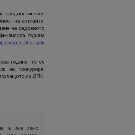
ма средносписъчен
йност на активите,
дане на редовното
финансова година
бразува в ООД или
ова година, то се
ск на прокурора.
азуващото се ДПК,
ия, а има само