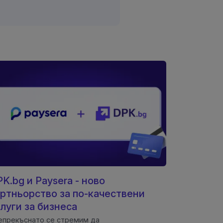
K.bg и Paysera - ново
ртньорство за по-качествени
луги за бизнеса
прекъснато се стремим да