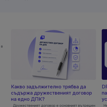
 в
Какво задължително трябва да
DP
съдържа дружественият договор
па
на едно ДПК?
ус
Дружественият договор е основният вътрешен
Не