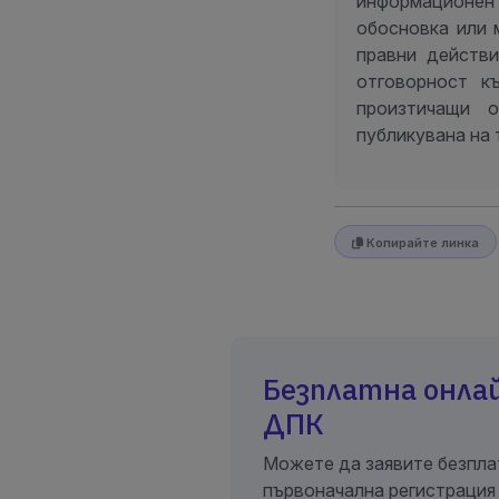
информационен
обосновка или 
правни действи
отговорност к
произтичащи о
публикувана на 
Копирайте линка
Безплатна онлай
ДПК
Можете да заявите безпла
първоначална регистрация