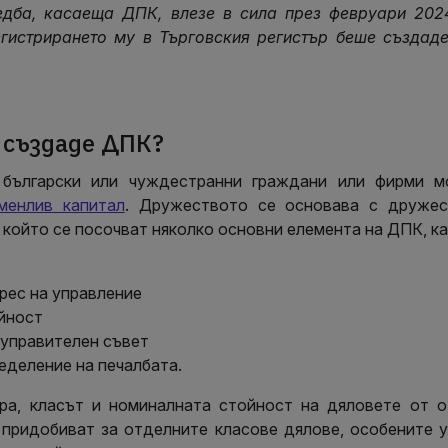
дба, касаеща ДПК, влезе в сила през февруари 2024
гистрирането му в Търговския регистър беше създад
 създаде ДПК?
 български или чуждестранни граждани или фирми м
менлив капитал
. Дружеството се основава с дружес
в който се посочват няколко основни елемента на ДПК, ка
рес на управление
йност
 управителен съвет
еделение на печалбата.
ра, класът и номиналната стойност на дяловете от о
 придобиват за отделните класове дялове, особените 