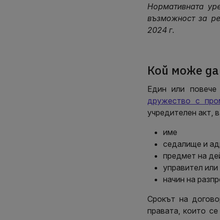
Нормативната уре
възможност за ре
2024 г.
Кой може да
Един или повече
дружество с про
учредителен акт, 
име
седалище и ад
предмет на де
управител или
начин на разпр
Срокът на догово
правата, които се