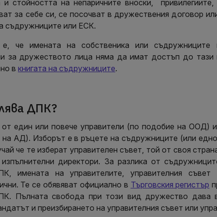
а и стойността на непаричните вноски, привилегиите,
ат за себе си, се посочват в дружествения договор ил
а съдружниците или ЕСК.
 е, че имената на собственика или съдружниците 
и за дружеството лица няма да имат достъп до тази 
но в
книгата на съдружниците
.
влява ДПК?
 от един или повече управители (по подобие на ООД) и
 на АД). Изборът е в ръцете на съдружниците (или едн
учай че те изберат управителен съвет, той от своя стран
 изпълнителни директори. За разлика от съдружницит
ПК, имената на управителите, управителния съвет 
ични. Те се обявяват официално в
Търговския регистър
п
ДПК. Пълната свобода при този вид дружество дава 
андатът и преизбирането на управителния съвет или упр