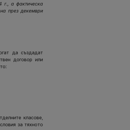
 г., а фактическа
ена през декември
огат да създадат
твен договор или
то:
тделните класове,
условия за тяхното