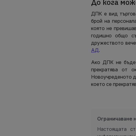
До кога мож
ДПК е вид търгов
брой на персона
която не превиша
годишно общо съ
дружеството вече 
АД
.
Ако ДПК не бъде 
прекратява от о
Новоучреденото д
което се прекратя
Ограничаване 
Настоящата ст