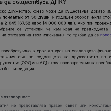
е да съществува ДПК?
ско дружество, което може да съществува, докато и
ла
по-малък от 50 души
, и годишен оборот и/или сто
ва
2 045 167,52 евро (
4 000 000 лв.)
. Ако при провеж
брание се установи, че към края на предходната 
не отговаря на тези изисквания, то трябва да се
прео
преобразувано в срок до края на следващата финанс
кръжния съд по седалището на дружеството по и
ружество (ООД или АД) става правоприемник на преобр
ва без ликвидация.
на отговорност
атия не представлява правен съвет или консултац