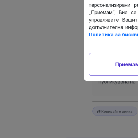
задължителнат
персонализирани 
„Приемам“, Вие се
управлявате Вашит
Ограничаване 
допълнителна инфо
Политика за бискв
Настоящата ст
информационен
обосновка или 
правни действи
Приема
отговорност к
произтичащи о
публикувана на 
Копирайте линка