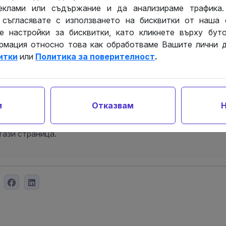
а държавна такса от 55 лв.
реклами или съдържание и да анализираме трафика.
 съгласявате с използването на бисквитки от наша
е настройки за бисквитки, като кликнете върху буто
на отговорност
рмация относно това как обработваме Вашите лични 
итки
или
Политика за поверителност
.
атия не представлява правен съвет или консултац
 характер. Публикацията не следва да се използв
мотив за решаване на правни проблеми и предприеман
я. Собственикът на сайта, както и авторът на тази с
м
Отказвам
Н
ъм потребителите или към трети лица, за каквито
т правни или фактически действия, основани на
тази страница.