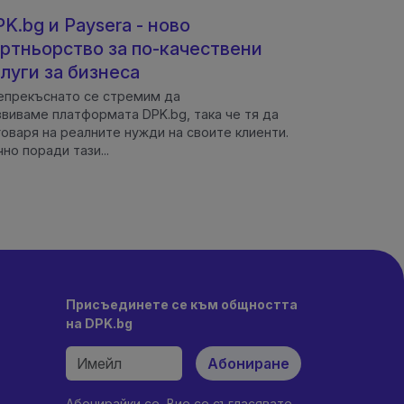
K.bg и Paysera - ново
ртньорство за по-качествени
луги за бизнеса
прекъснато се стремим да
звиваме платформата DPK.bg, така че тя да
говаря на реалните нужди на своите клиенти.
но поради тази...
Присъединете се към общността
на DPK.bg
Абониране
Абонирайки се, Вие се съгласявате