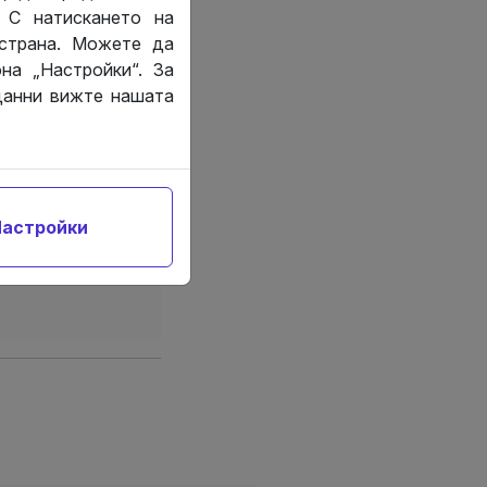
 С натискането на
 страна. Можете да
на „Настройки“. За
данни вижте нашата
ия, а има само
а като основа,
е на определени
татия, не носят
астройки
 и да е вреди,
 информацията,