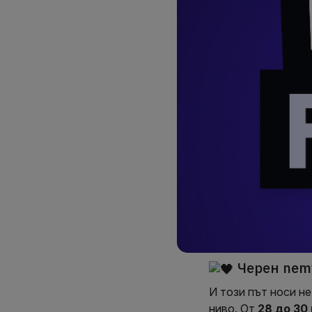
Черен пет
И този път носи н
ниво. От
28 до 30