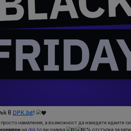
ък в
DPK.bg
!
е просто намаления, а възможност да изведете идеите с
 ноември
на
dpk.bg
ви очаква
% отстъпка за реги