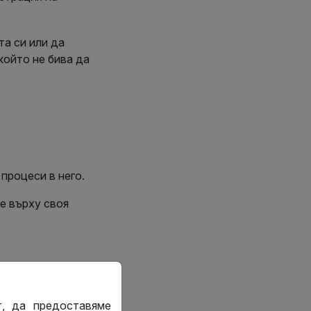
та си или да
който не бива да
процеси в него.
е върху своя
 като не включва
т, да предоставяме