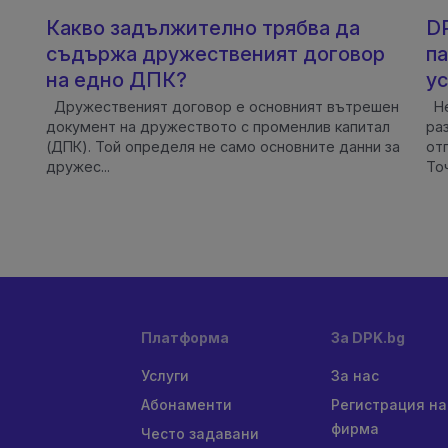
Какво задължително трябва да
DP
съдържа дружественият договор
па
на едно ДПК?
ус
Дружественият договор е основният вътрешен
Не
документ на дружеството с променлив капитал
ра
(ДПК). Той определя не само основните данни за
от
дружес...
Точ
Платформа
За DPK.bg
Услуги
За нас
Абонаменти
Регистрация на
фирма
Често задавани