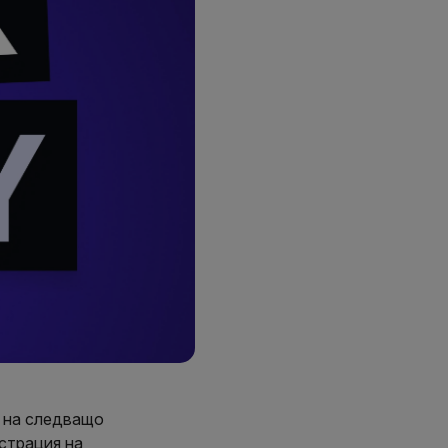
и на следващо
страция на