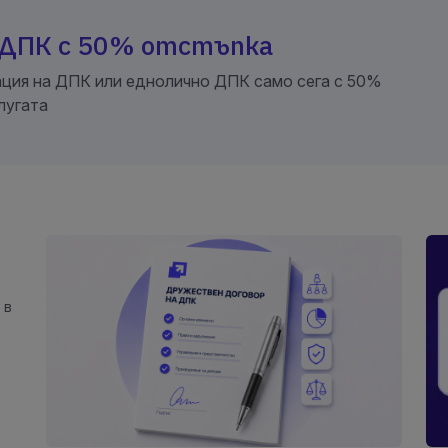
 ДПК с 50% отстъпка
рация на ДПК или еднолично ДПК само сега с 50%
лугата
 в