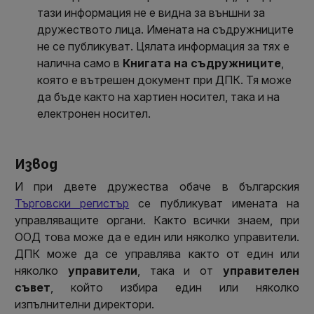
тази информация не е видна за външни за
дружеството лица. Имената на съдружниците
не се публикуват. Цялата информация за тях е
налична само в
Книгата на съдружниците
,
която е вътрешен документ при ДПК. Тя може
да бъде както на хартиен носител, така и на
електронен носител.
Извод
И при двете дружества обаче в българския
Търговски регистър
се публикуват имената на
управляващите органи. Както всички знаем, при
ООД това може да е един или няколко управители.
ДПК може да се управлява както от един или
няколко
управители
, така и от
управителен
съвет
, който избира един или няколко
изпълнителни директори.