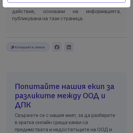
произтичащи от правни или фактически
действия, основани на информацията,
публикувана на тази страница.
Копирайте линка
Попитайте нашия екип за
разликите между ООД и
ДПК
Свържете се с нашия екип, за да разберете
в кратка онлайн среща какви са
предимствата и недостатъците на ООД и