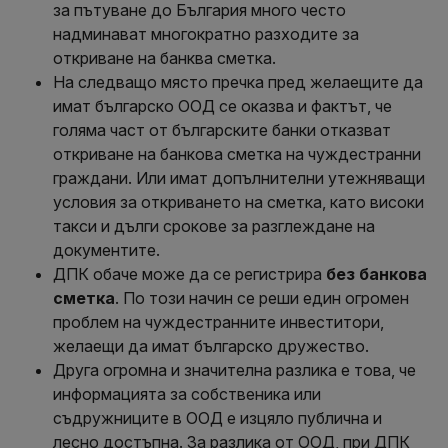
за пътуване до България много често
надминават многократно разходите за
откриване на банква сметка.
На следващо място пречка пред желаещите да
имат българско ООД се оказва и фактът, че
голяма част от българските банки отказват
откриване на банкова сметка на чуждестранни
граждани. Или имат допълнителни утежняващи
условия за откриването на сметка, като високи
такси и дълги срокове за разглеждане на
документите.
ДПК обаче може да се регистрира
без банкова
сметка
. По този начин се реши един огромен
проблем на чуждестранните инвеститори,
желаещи да имат българско дружество.
Друга огромна и значителна разлика е това, че
информацията за собственика или
съдружниците в ООД е изцяло публична и
лесно достъпна. За разлика от ООД, при ДПК