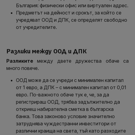
България: физически офис или виртуален адрес.
Предметът на дейност и срокът, за който се
учредяват ООД и ДПК, се определят свободно
от учредителите.
Разлики между ООД и ДПК
Разликите
между двете дружества обаче са
много повече.
ООД може да се учреди с минимален капитал
от 1 евро, а ДПК – с минимален капитал от 0,01
евро. По-важното обаче тук е, че, за да
регистрираш ООД, трябва задължително да
откриеш набирателна сметка в българска
банка. Това законово условие значително
затруднява чуждестранни инвеститори от
различни краища на света, тъй като разходите