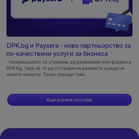
DPK.bg и Paysera - ново партньорство за
по-качествени услуги за бизнеса
Непрекъснато се стремим да развиваме платформата
DPK.bg, така че тя да отговаря на реалните нужди на
своите клиенти. Точно поради тази...
Към всички постове